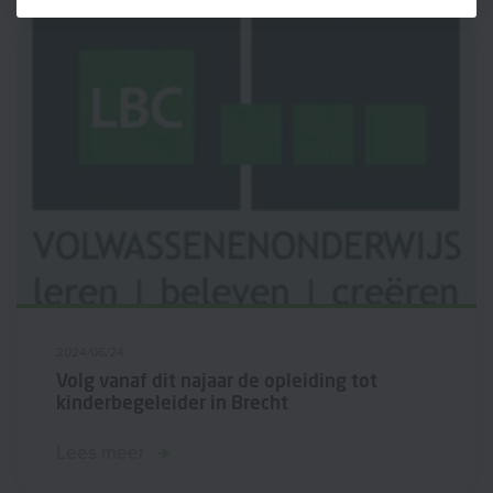
2024/06/24
Volg vanaf dit najaar de opleiding tot
kinderbegeleider in Brecht
Lees meer