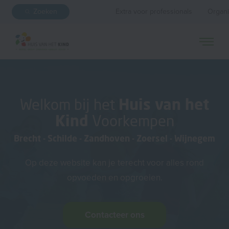
Zoeken
Extra voor professionals
Organi
Welkom bij het
Huis van het
Kind
Voorkempen
Brecht
-
Schilde
-
Zandhoven
-
Zoersel
-
Wijnegem
Op deze website kan je terecht voor alles rond
opvoeden en opgroeien.
Contacteer ons