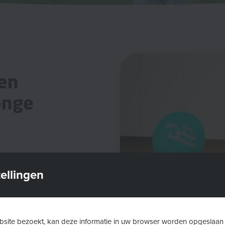
een
jonge
en voor staat
ellingen
oor
ilie,
n ze mee
site bezoekt, kan deze informatie in uw browser worden opgeslaan