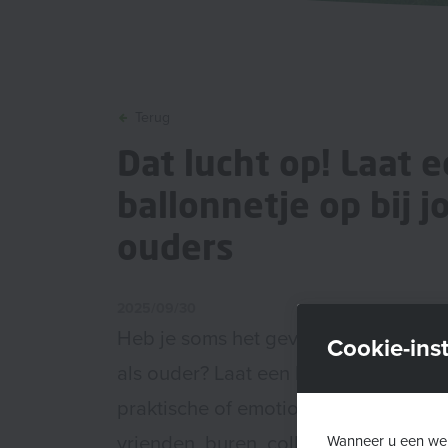
Terug
Dat lucht op! Laat 
ballonnetje op bij 
ouders
2025/09/30
Heb je soms het gevoel dat je er alle
Cookie-inst
als ouder? Laat een ballonnetje op v
praktische of emotionele hulp van fam
vrienden, buren, collega’s… Zo geve
Wanneer u een web