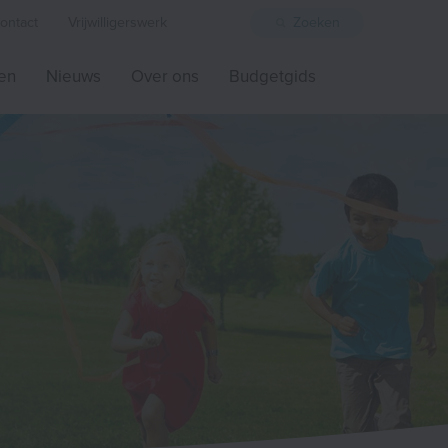
ontact
Vrijwilligerswerk
Zoeken
ten
Nieuws
Over ons
Budgetgids