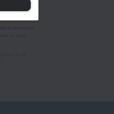
ortelijst van Te
n.
ische of emotionele
ertje op grote
oplaten bij de
f.