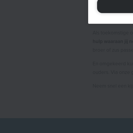
Het antwoord: laat
Gek vertel jij op
Als toekomstige of
hulp waaraan jij 
broer of zus pass
En omgekeerd k
ouders. Via onze 
Neem snel een kij