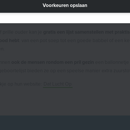
Voorkeuren opslaan
 een ballonnetje op bij je omgeving. Via de alternatieve gebo
 een leuke manier waarmee je omgeving jou kan ondersteune
 prille ouder kan je
gratis een lijst samenstellen met prakt
nood hebt
: van een pot soep tot een goede babbel of een ke
en.
unnen
ook de mensen rondom een pril gezin
een ballonnetje 
geboortelijst bieden ze op een speelse manier extra zuursto
kje op hun website:
Dat Lucht Op