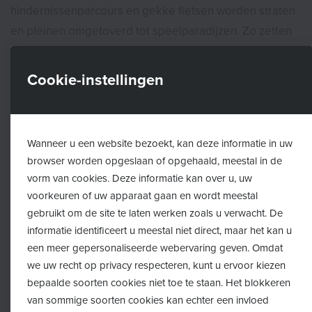
hindernissenparcours en gekke fietsen worden straten
en pleinen omgetoverd tot speelparadijzen. Zo zetten
we samen het belang van buitenspelen voor alle
kinderen en jongeren in de verf. Want buitenspelen, dat
Cookie-instellingen
is...
Ontspannen, alleen of in groep
Wanneer u een website bezoekt, kan deze informatie in uw
browser worden opgeslaan of opgehaald, meestal in de
Experimenteren, ontdekken en leren: over de
vorm van cookies. Deze informatie kan over u, uw
natuur, vriendschappen, jezelf en anderen
voorkeuren of uw apparaat gaan en wordt meestal
Bewegen en sporten, zonder zorgen of regels
gebruikt om de site te laten werken zoals u verwacht. De
informatie identificeert u meestal niet direct, maar het kan u
een meer gepersonaliseerde webervaring geven. Omdat
Kortom: buitenspelen is essentieel voor de mentale én
we uw recht op privacy respecteren, kunt u ervoor kiezen
fysieke gezondheid van kinderen. Spelen jullie mee?
bepaalde soorten cookies niet toe te staan. Het blokkeren
Ontdek hier wat er te doen is in jouw gemeente:
van sommige soorten cookies kan echter een invloed