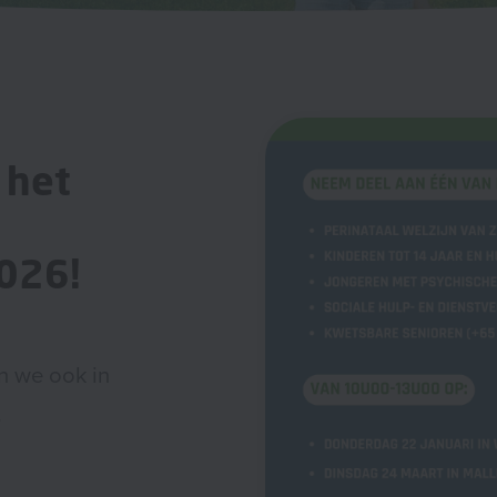
r het
026!
n we ook in
.