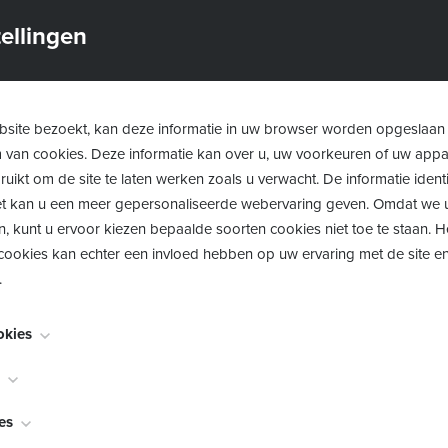
le hulp- en dienstverlening voor
volwassenen
begeleid doo
ellingen
ne
eren
met psychische en/of emotionele moeilijkheden begel
anië en Pangg 0-18
site bezoekt, kan deze informatie in uw browser worden opgeslaan
m van cookies. Deze informatie kan over u, uw voorkeuren of uw app
tsbare
senioren
begeleid door de Diensten Maatschappelij
uikt om de site te laten werken zoals u verwacht. De informatie identi
 het kan u een meer gepersonaliseerde webervaring geven. Omdat we 
esse heeft kan:
n, kunt u ervoor kiezen bepaalde soorten cookies niet toe te staan. 
ookies kan echter een invloed hebben op uw ervaring met de site en
lkaar
.
nerlandschap beter leren kennen
okies
n de rol als hulpverlener
noodzakelijk voor het functioneren van de website en kunnen niet w
worden meestal alleen ingesteld als reactie op acties die door u wor
bekend als "functionaliteitscookies", stellen een website in staat om k
es
en verzoek om services, zoals het instellen van uw privacyvoorkeure
- en Noorderkempen worden er in 2026 op verschillende m
akt te onthouden, zoals welke taal u verkiest, voor welke regio u we
lieren. U kunt uw browser zo instellen dat deze u waarschuwt voor d