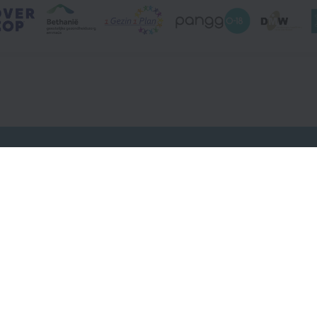
Sitemap
Onze activiteiten
Over ons
Contact
Informatie voor jou
Voor professionals
Privacy
Nieuws
Organisaties A-Z
Foutje gev