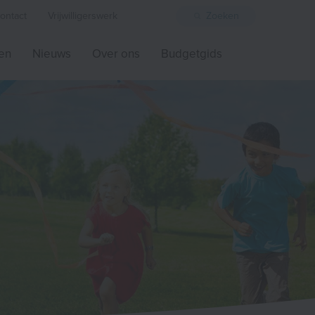
ontact
Vrijwilligerswerk
Zoeken
ten
Nieuws
Over ons
Budgetgids