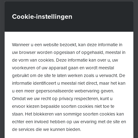
Meld het hier
Cookie-instellingen
E-mail
Wanneer u een website bezoekt, kan deze informatie in
uw browser worden opgeslaan of opgehaald, meestal in
de vorm van cookies. Deze informatie kan over u, uw
Melding
voorkeuren of uw apparaat gaan en wordt meestal
gebruikt om de site te laten werken zoals u verwacht. De
informatie identificeert u meestal niet direct, maar het kan
u een meer gepersonaliseerde webervaring geven.
Omdat we uw recht op privacy respecteren, kunt u
Wie ben je
ervoor kiezen bepaalde soorten cookies niet toe te
Ouder/kind
Professional
Andere
We bewaren de info die je doorstuurt tijdelijk en met respect voor
staan. Het blokkeren van sommige soorten cookies kan
je
privacy
.
echter een invloed hebben op uw ervaring met de site en
de services die we kunnen bieden.
Verzenden