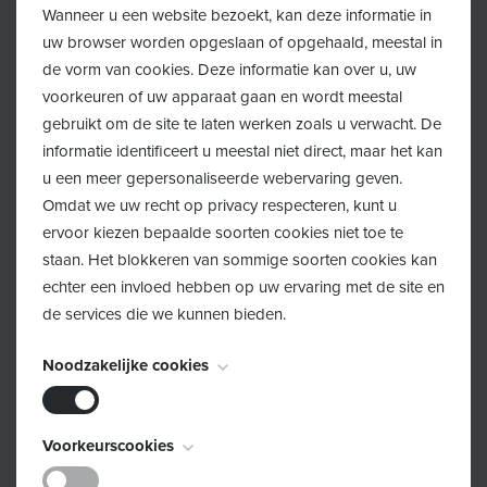
Terug
Wanneer u een website bezoekt, kan deze informatie in
uw browser worden opgeslaan of opgehaald, meestal in
de vorm van cookies. Deze informatie kan over u, uw
Ouders in Brecht, Schilde, Zandhoven, Zoersel en
voorkeuren of uw apparaat gaan en wordt meestal
Wijnegem kunnen al langer terecht bij het Lokaal Loket
gebruikt om de site te laten werken zoals u verwacht. De
Kinderopvang wanneer ze op zoek zijn naar
informatie identificeert u meestal niet direct, maar het kan
kinderopvang. Vanaf januari zijn ook de
u een meer gepersonaliseerde webervaring geven.
opvanginitiatieven uit de gemeenten Malle, Ranst en
Omdat we uw recht op privacy respecteren, kunt u
ervoor kiezen bepaalde soorten cookies niet toe te
Wommelgem hieraan toegevoegd. Dit maakt het voor
staan. Het blokkeren van sommige soorten cookies kan
(toekomstige) ouders makkelijker om opvang over de
echter een invloed hebben op uw ervaring met de site en
gemeentegrenzen heen te zoeken.
de services die we kunnen bieden.
Zo kan je op
www.kinderopvangvoorkempen.be
Noodzakelijke cookies
kinderopvanginitiatieven in je buurt zoeken maar kan je
ook een overzicht genereren van opvanginitiatieven die
Deze cookies zijn noodzakelijk voor het functioneren van
bijvoorbeeld op de route naar het werk liggen. Ook kan
Voorkeurscookies
de website en kunnen niet worden uitgeschakeld. Ze
er worden gefilterd op prijs, openingsuren, soort