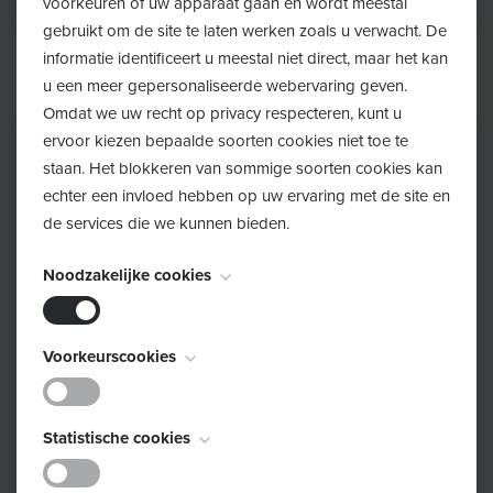
voorkeuren of uw apparaat gaan en wordt meestal
Loopt je zwangerschap anders dan verwacht?
gebruikt om de site te laten werken zoals u verwacht. De
informatie identificeert u meestal niet direct, maar het kan
u een meer gepersonaliseerde webervaring geven.
Omdat we uw recht op privacy respecteren, kunt u
ervoor kiezen bepaalde soorten cookies niet toe te
staan. Het blokkeren van sommige soorten cookies kan
echter een invloed hebben op uw ervaring met de site en
de services die we kunnen bieden.
Noodzakelijke cookies
Deze cookies zijn noodzakelijk voor het functioneren van
Voorkeurscookies
de website en kunnen niet worden uitgeschakeld. Ze
worden meestal alleen ingesteld als reactie op acties die
Deze cookies, ook bekend als "functionaliteitscookies",
door u worden uitgevoerd en die neerkomen op een
Statistische cookies
stellen een website in staat om keuzes die u in het
verzoek om services, zoals het instellen van uw
verleden hebt gemaakt te onthouden, zoals welke taal u
privacyvoorkeuren, inloggen of het invullen van