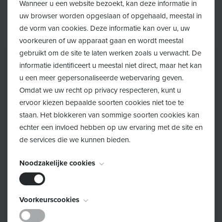
Wanneer u een website bezoekt, kan deze informatie in
De data van de zitdagen vind je
hier
.
uw browser worden opgeslaan of opgehaald, meestal in
de vorm van cookies. Deze informatie kan over u, uw
voorkeuren of uw apparaat gaan en wordt meestal
gebruikt om de site te laten werken zoals u verwacht. De
informatie identificeert u meestal niet direct, maar het kan
u een meer gepersonaliseerde webervaring geven.
Omdat we uw recht op privacy respecteren, kunt u
ervoor kiezen bepaalde soorten cookies niet toe te
staan. Het blokkeren van sommige soorten cookies kan
echter een invloed hebben op uw ervaring met de site en
de services die we kunnen bieden.
Noodzakelijke cookies
Deze cookies zijn noodzakelijk voor het functioneren van
Voorkeurscookies
de website en kunnen niet worden uitgeschakeld. Ze