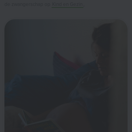
de zwangerschap op
Kind en Gezin
.