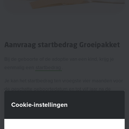
Aanvraag startbedrag Groeipakket
Bij de geboorte of de adoptie van een kind, krijg je
eenmalig een
startbedrag
.
Je kan het startbedrag ten vroegste vier maanden voor
de geschatte geboortedatum en tot vijf jaar na de
geboorte aanvragen bij een uitbetaler van het
Cookie-instellingen
Groeipakket
.
Voor meer info over het Groeipakket kan je
langskomen op een van de zitdagen in je gemeente.