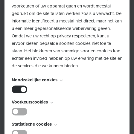
voorkeuren of uw apparaat gaan en wordt meestal
gebruikt om de site te laten werken zoals u verwacht. De
informatie identificeert u meestal niet direct, maar het kan
u een meer gepersonaliseerde webervaring geven.
Omdat we uw recht op privacy respecteren, kunt u
ervoor kiezen bepaalde soorten cookies niet toe te
Pre- en postnatale kinesitherapie
staan. Het blokkeren van sommige soorten cookies kan
echter een invloed hebben op uw ervaring met de site en
de services die we kunnen bieden.
Tijdens de zwangerschap ondergaat je lichaam veel
veranderingen. De zwangerschap beïnvloedt onder
Noodzakelijke cookies
meer je houding, soepelheid, evenwicht, stabiliteit,
spierkracht, beweeglijkheid en ademhaling.
Deze cookies zijn noodzakelijk voor het functioneren van
Voorkeurscookies
Zwangerschapskinesitherapie helpt je om die
de website en kunnen niet worden uitgeschakeld. Ze
veranderingen op te vangen en je optimaal voor te
worden meestal alleen ingesteld als reactie op acties die
Deze cookies, ook bekend als "functionaliteitscookies",
bereiden op de bevalling. Daarnaast wordt bij
door u worden uitgevoerd en die neerkomen op een
Statistische cookies
stellen een website in staat om keuzes die u in het
verzoek om services, zoals het instellen van uw
zwangerschapskinesitherapie aandacht besteed aan