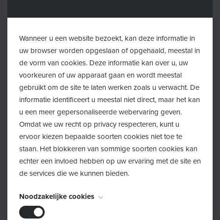
Overzicht gynaecologen ZAS (Antwerpen)
Overzicht gynaecologen UZA (Antwerpen)
Wanneer u een website bezoekt, kan deze informatie in
Overzicht gynaecologen AZ MONICA (Antwerpen)
uw browser worden opgeslaan of opgehaald, meestal in
de vorm van cookies. Deze informatie kan over u, uw
Overzicht gynaecologen AZ Turnhout
voorkeuren of uw apparaat gaan en wordt meestal
gebruikt om de site te laten werken zoals u verwacht. De
Ziekenhuizen organiseren meerdere keren per jaar
informatie identificeert u meestal niet direct, maar het kan
een infosessie met meer informatie over zwanger zijn,
u een meer gepersonaliseerde webervaring geven.
Omdat we uw recht op privacy respecteren, kunt u
bevallen, borstvoeding enz. Tijdens deze avond staat
ervoor kiezen bepaalde soorten cookies niet toe te
een vroedvrouw jou en je partner te woord en kan je
staan. Het blokkeren van sommige soorten cookies kan
een rondleiding krijgen op de materniteit. Voor meer
echter een invloed hebben op uw ervaring met de site en
info kijk je op de site van het ziekenhuis waar je gaat
de services die we kunnen bieden.
bevallen of raadpleeg je de gynaecoloog.
Noodzakelijke cookies