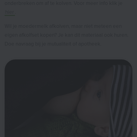
onderbreken om af te kolven. Voor meer info klik je
hier
.
Wil je moedermelk afkolven, maar niet meteen een
eigen afkolfset kopen? Je kan dit materiaal ook huren.
Doe navraag bij je mutualiteit of apotheek.