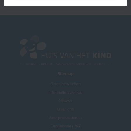
Sitemap
Onze activiteiten
Informatie voor jou
Nieuws
Over ons
Voor professionals
Organisaties A-Z