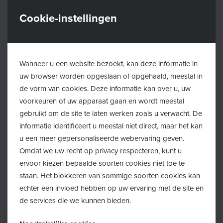
Cookie-instellingen
Wat kan je verwachten?
Wanneer u een website bezoekt, kan deze informatie in
Tweedehandsbeurs van baby en kinderkleding,
uw browser worden opgeslaan of opgehaald, meestal in
de vorm van cookies. Deze informatie kan over u, uw
speelgoed, benodigdheden voor baby's, boeken, enz.
voorkeuren of uw apparaat gaan en wordt meestal
Alles aan democratische prijzen. Aankopen zijn Cash te
gebruikt om de site te laten werken zoals u verwacht. De
betalen!
informatie identificeert u meestal niet direct, maar het kan
u een meer gepersonaliseerde webervaring geven.
Er is een cafetaria voorzien.
Omdat we uw recht op privacy respecteren, kunt u
ervoor kiezen bepaalde soorten cookies niet toe te
Inkom is gratis
staan. Het blokkeren van sommige soorten cookies kan
echter een invloed hebben op uw ervaring met de site en
de services die we kunnen bieden.