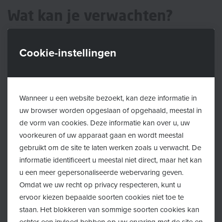
Wat kan je verwachten?
Op deze borstvoedingsavond verwelkomt het
Cookie-instellingen
ziekenhuis aanstaande moeders (vanaf de 30ste
zwangerschapsweek)
en hun partner.
Iedereen is
welkom
, of je nu gaat bevallen van je eerste kindje of
Wanneer u een website bezoekt, kan deze informatie in
van je tweede, derde... spruit. Er wordt een gezellige
uw browser worden opgeslaan of opgehaald, meestal in
babbel gehouden over de voordelen van
borstvoeding
,
de vorm van cookies. Deze informatie kan over u, uw
er worden tips gegeven en de aanpak op de
voorkeuren of uw apparaat gaan en wordt meestal
kraamafdeling wordt toegelicht. Ook grootouders die
gebruikt om de site te laten werken zoals u verwacht. De
interesse hebben, zijn van harte welkom.
informatie identificeert u meestal niet direct, maar het kan
u een meer gepersonaliseerde webervaring geven.
Vooraf inschrijven is verplicht. Er gaat steeds een
Omdat we uw recht op privacy respecteren, kunt u
infosessie door om 18u en om 20u.
ervoor kiezen bepaalde soorten cookies niet toe te
staan. Het blokkeren van sommige soorten cookies kan
Voor de borstvoedingsavond wordt een bedrag
echter een invloed hebben op uw ervaring met de site en