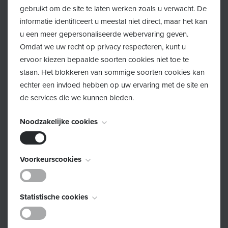
Een bezoek aan het consultatiebureau is gratis. Wegen
gebruikt om de site te laten werken zoals u verwacht. De
en meten kan steeds zonder afspraak tijdens de
informatie identificeert u meestal niet direct, maar het kan
u een meer gepersonaliseerde webervaring geven.
openingsuren van het consultatiebureau.
Omdat we uw recht op privacy respecteren, kunt u
ervoor kiezen bepaalde soorten cookies niet toe te
Afspraak maken of verplaatsen?
staan. Het blokkeren van sommige soorten cookies kan
echter een invloed hebben op uw ervaring met de site en
de services die we kunnen bieden.
Een afspraak met het consultatiebureau kan je maken
of verplaatsen via:
Noodzakelijke cookies
Van 08u00-20u00 via de Kind en Gezin lijn: 078 150
Deze cookies zijn noodzakelijk voor het functioneren van
100
Voorkeurscookies
de website en kunnen niet worden uitgeschakeld. Ze
Online via
Mijn Kind en Gezin
worden meestal alleen ingesteld als reactie op acties die
Deze cookies, ook bekend als "functionaliteitscookies",
door u worden uitgevoerd en die neerkomen op een
Statistische cookies
stellen een website in staat om keuzes die u in het
verzoek om services, zoals het instellen van uw
verleden hebt gemaakt te onthouden, zoals welke taal u
privacyvoorkeuren, inloggen of het invullen van