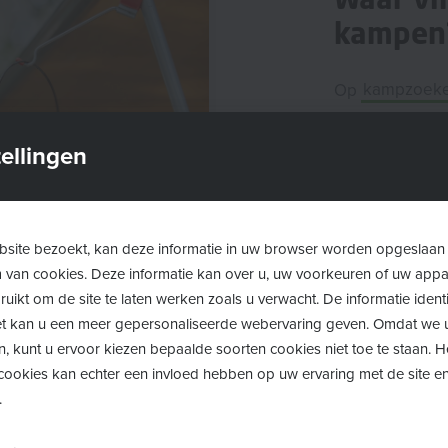
kampen
Op
kampzoek
voor kinderen t
ellingen
Je kan kampen 
kamp en verder
voor één dag of
site bezoekt, kan deze informatie in uw browser worden opgeslaan
m van cookies. Deze informatie kan over u, uw voorkeuren of uw app
uikt om de site te laten werken zoals u verwacht. De informatie identi
 het kan u een meer gepersonaliseerde webervaring geven. Omdat we 
n, kunt u ervoor kiezen bepaalde soorten cookies niet toe te staan. 
ookies kan echter een invloed hebben op uw ervaring met de site en
.