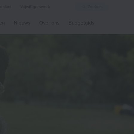
ontact
Vrijwilligerswerk
Zoeken
ten
Nieuws
Over ons
Budgetgids