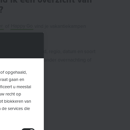
?
er
of
Happy Go
vind je vakantiekampen
ot en met 18 jaar.
opzoeken op leeftijd, regio, datum en soort
 filteren op met of zonder overnachting of
 langer.
 of opgehaald,
araat gaan en
ficeert u meestal
uw recht op
Het blokkeren van
 de services die