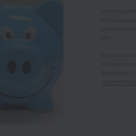
Elke mutualitei
inschrijvingsge
jeugdkamp enz.
info.
Vergeet zeker 
initiatiefnemer 
beschikbaar is.
fiscaal inbren