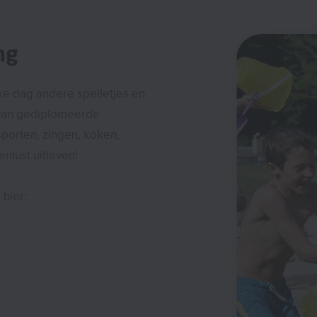
ng
ke dag andere spelletjes en
 van gediplomeerde
sporten, zingen, koken,
enlust uitleven!
 hier: