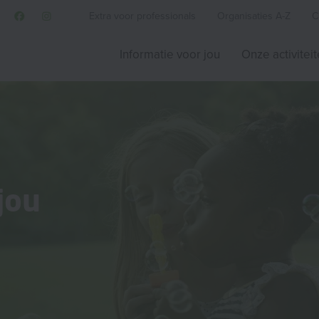
Extra voor professionals
Organisaties A-Z
C
Informatie voor jou
Onze activitei
jou