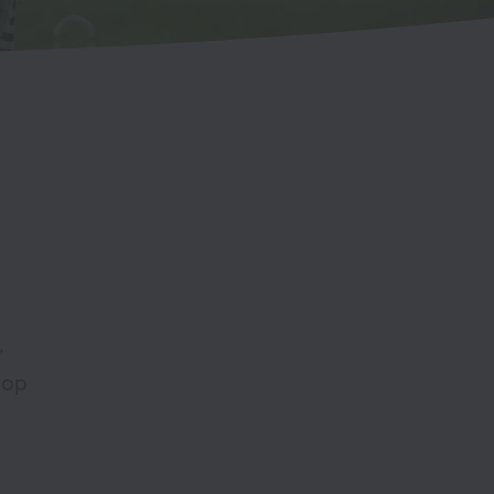
,
 op