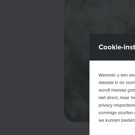
Cookie-inst
Wanneer u een web
meestal in de vor
wordt meestal gebr
niet direct, maar
privacy respectere
sommige soorten c
we kunnen bieden