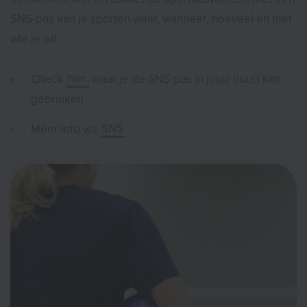
SNS-pas kan je sporten waar, wanneer, hoeveel en met
wie je wil.
Check
hier
waar je de SNS-pas in jouw buurt kan
gebruiken
Meer info via
SNS