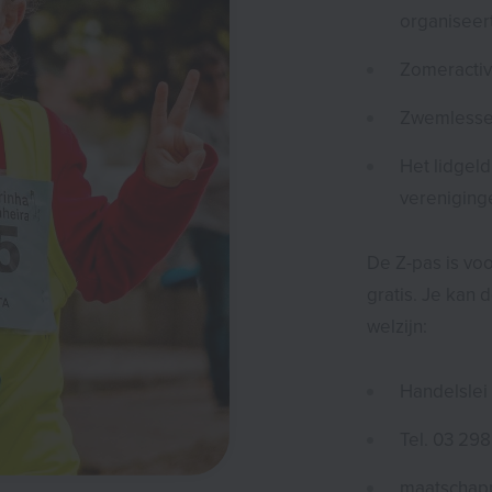
organiseer
Zomeractiv
Zwemlessen
Het lidgel
vereniging
De Z-pas is vo
gratis.
Je kan d
welzijn:
Handelslei
Tel. 03 29
maatschapp