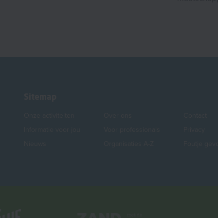
Sitemap
Onze activiteiten
Over ons
Contact
Informatie voor jou
Voor professionals
Privacy
Nieuws
Organisaties A-Z
Foutje gev