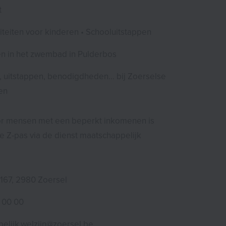
t
iteiten voor kinderen • Schooluitstappen
 in het zwembad in Pulderbos
d, uitstappen, benodigdheden… bij Zoerselse
en
or mensen met een beperkt inkomenen is
e Z-pas via de dienst maatschappelijk
 167, 2980 Zoersel
8 00 00
elijk.welzijn@zoersel.be