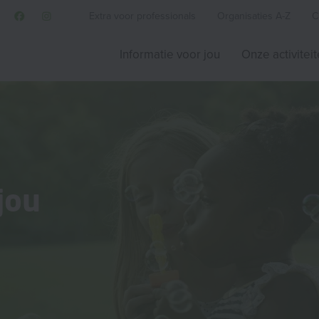
Extra voor professionals
Organisaties A-Z
C
Informatie voor jou
Onze activitei
jou