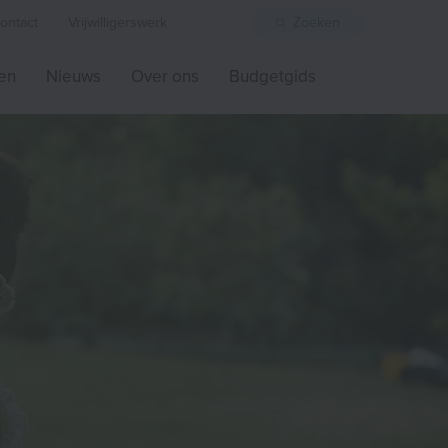
ontact
Vrijwilligerswerk
Zoeken
ten
Nieuws
Over ons
Budgetgids