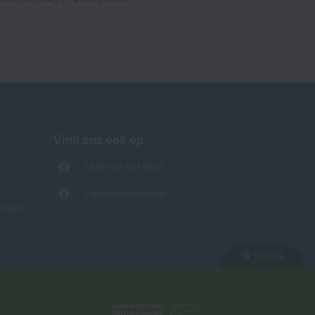
Vind ons ook op
Huis van het Kind
Opvoedingswinkel
onden?