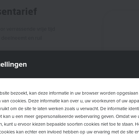
entarief
r verrassende vrije tijd
e deelneemt en ruil
 kunnen een UiTPAS kopen
ellingen
(meestal €1 of zelfs gratis)
eelname aan UiTPAS-
AS-gemeente of regio.
site bezoekt, kan deze informatie in uw browser worden opgeslaan
m van cookies. Deze informatie kan over u, uw voorkeuren of uw app
AS met kansentarief kunnen
uikt om de site te laten werken zoals u verwacht. De informatie identi
de
webstie
van UiTPAS kan
 het kan u een meer gepersonaliseerde webervaring geven. Omdat we 
 een UiTPAS met
n, kunt u ervoor kiezen bepaalde soorten cookies niet toe te staan. 
ookies kan echter een invloed hebben op uw ervaring met de site en