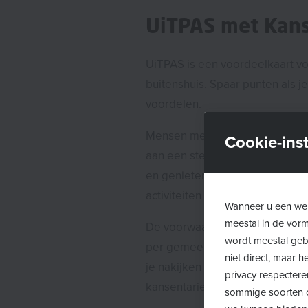
UiTPAS met Kans
UiTPAS is een voordeelkaart voo
buitenshuis. Spaar punten als j
voordelen.
Mensen met een laag inkomen
Cookie-inst
aan een sterk verminderd tarief 
en genieten 80% korting bij d
activiteiten in hun eigen UiTP
Wanneer u een web
meestal in de vor
De voorwaarden voor een UiTP
wordt meestal gebr
per gemeente verschillen. Op 
niet direct, maar
je nakijken of je recht hebt op
privacy respectere
kansentarief.
sommige soorten c