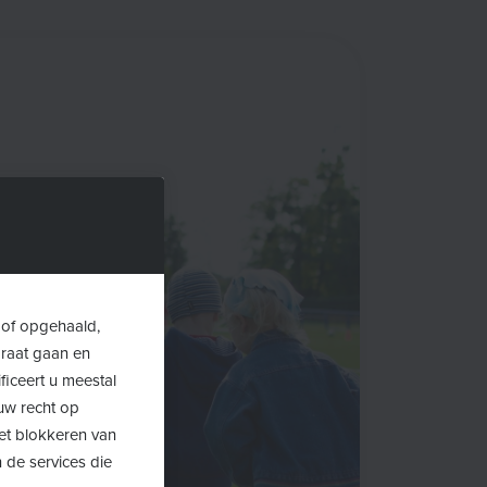
 of opgehaald,
araat gaan en
ficeert u meestal
uw recht op
Het blokkeren van
 de services die