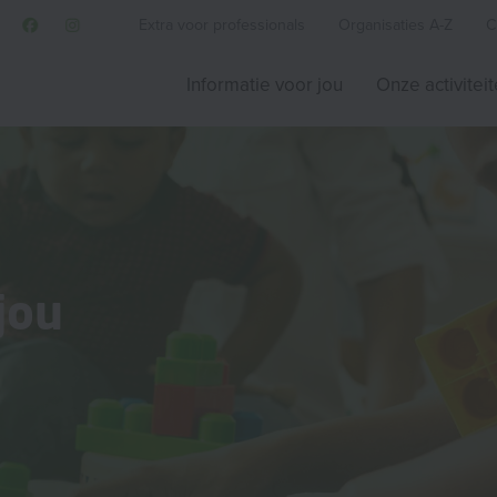
Extra voor professionals
Organisaties A-Z
C
Informatie voor jou
Onze activitei
jou