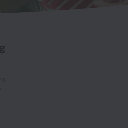
g
ng
n