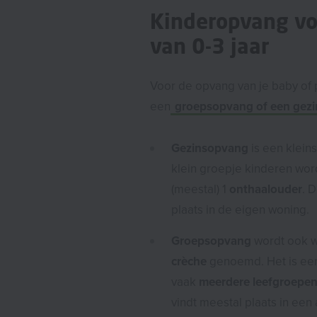
Kinderopvang vo
van 0-3 jaar
Voor de opvang van je baby of 
een
groepsopvang of een gez
Gezinsopvang
is een klein
klein groepje kinderen wo
(meestal) 1
onthaalouder
. 
plaats in de eigen woning.
Groepsopvang
wordt ook 
crèche
genoemd. Het is ee
vaak
meerdere leefgroepen
vindt meestal plaats in een