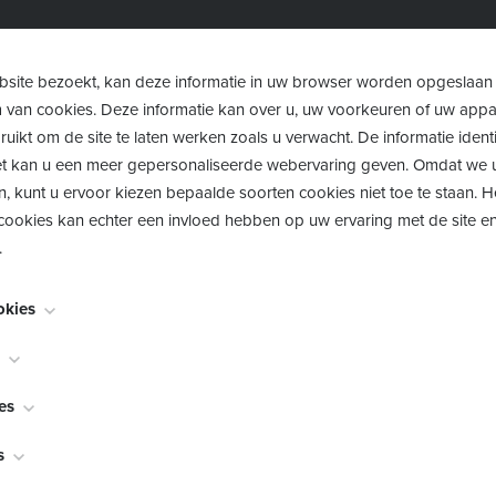
enoemd, bepalen zelf
ld voor de opvang.
site bezoekt, kan deze informatie in uw browser worden opgeslaan
m van cookies. Deze informatie kan over u, uw voorkeuren of uw app
uikt om de site te laten werken zoals u verwacht. De informatie identi
 het kan u een meer gepersonaliseerde webervaring geven. Omdat we 
n, kunt u ervoor kiezen bepaalde soorten cookies niet toe te staan. 
Opvang 
ookies kan echter een invloed hebben op uw ervaring met de site en
.
kindere
okies
Opvang voor- 
noodzakelijk voor het functioneren van de website en kunnen niet w
worden meestal alleen ingesteld als reactie op acties die door u wor
's ochtends
bekend als "functionaliteitscookies", stellen een website in staat om k
es
en verzoek om services, zoals het instellen van uw privacyvoorkeure
woensdagna
akt te onthouden, zoals welke taal u verkiest, voor welke regio u we
lieren. U kunt uw browser zo instellen dat deze u waarschuwt voor d
bekend als "prestatiecookies", verzamelen informatie over hoe u een
de
buitens
s
naam en wachtwoord zijn, zodat u automatisch kan inloggen.
ze te blokkeren, maar sommige delen van de site zullen dan niet wer
's u hebt bezocht en op welke links u hebt geklikt. Geen van deze in
lijk identificeerbare informatie op.