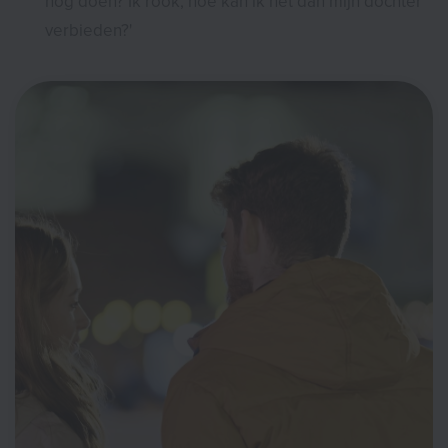
nog doen? Ik rook, hoe kan ik het dan mijn dochter
verbieden?'