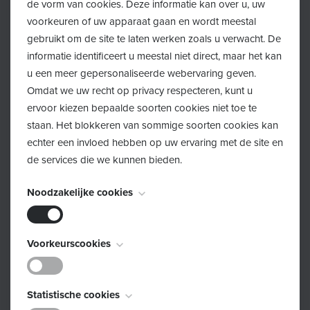
de vorm van cookies. Deze informatie kan over u, uw
Drugs worden gebruikt voor hun effect op de hersenen
voorkeuren of uw apparaat gaan en wordt meestal
(en dus op gevoelens, zintuigen en bewustzijn). Er zijn
gebruikt om de site te laten werken zoals u verwacht. De
zowel legale als illegale drugs. Ze kunnen verslavend
informatie identificeert u meestal niet direct, maar het kan
u een meer gepersonaliseerde webervaring geven.
werken.
Omdat we uw recht op privacy respecteren, kunt u
Leerlingen in het secundair onderwijs gebruiken vooral
ervoor kiezen bepaalde soorten cookies niet toe te
staan. Het blokkeren van sommige soorten cookies kan
cannabis. Cannabis is echter een illegale drug. Het is
echter een invloed hebben op uw ervaring met de site en
aangetoond dat cannabis negatieve effecten heeft op
de services die we kunnen bieden.
de ontwikkeling van de hersenen van gebruikers.
Daarom zijn jongeren extra gevoelig voor het product.
Noodzakelijke cookies
Hun hersenen zijn immers nog niet volgroeid en
hebben nog een aantal belangrijke taken te vervullen.
Deze cookies zijn noodzakelijk voor het functioneren van
Voorkeurscookies
De stoffen in cannabis kunnen de hersenontwikkeling
de website en kunnen niet worden uitgeschakeld. Ze
verstoren en ervoor zorgen dat de hersenen
worden meestal alleen ingesteld als reactie op acties die
beschadigd raken.
Deze cookies, ook bekend als "functionaliteitscookies",
door u worden uitgevoerd en die neerkomen op een
Statistische cookies