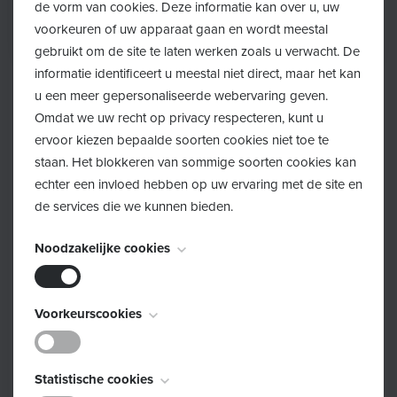
de vorm van cookies. Deze informatie kan over u, uw
voorkeuren of uw apparaat gaan en wordt meestal
gebruikt om de site te laten werken zoals u verwacht. De
informatie identificeert u meestal niet direct, maar het kan
u een meer gepersonaliseerde webervaring geven.
Omdat we uw recht op privacy respecteren, kunt u
ervoor kiezen bepaalde soorten cookies niet toe te
staan. Het blokkeren van sommige soorten cookies kan
Pre- en postnatale kinesitherapie
echter een invloed hebben op uw ervaring met de site en
de services die we kunnen bieden.
Tijdens de zwangerschap ondergaat je lichaam veel
veranderingen. De zwangerschap beïnvloedt onder
Noodzakelijke cookies
meer je houding, soepelheid, evenwicht, stabiliteit,
spierkracht, beweeglijkheid en ademhaling.
Deze cookies zijn noodzakelijk voor het functioneren van
Voorkeurscookies
de website en kunnen niet worden uitgeschakeld. Ze
Zwangerschapskinesitherapie helpt je om die
worden meestal alleen ingesteld als reactie op acties die
veranderingen op te vangen en je optimaal voor te
Deze cookies, ook bekend als "functionaliteitscookies",
door u worden uitgevoerd en die neerkomen op een
Statistische cookies
bereiden op de bevalling. Daarnaast wordt bij