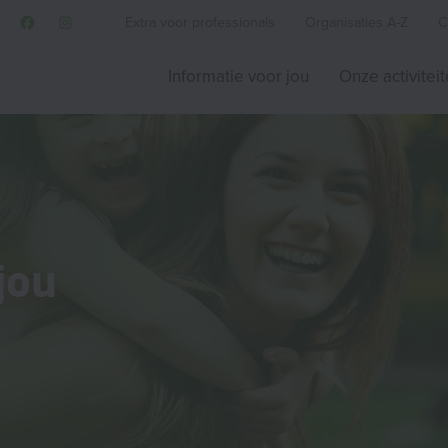
Extra voor professionals
Organisaties A-Z
C
Informatie voor jou
Onze activitei
jou