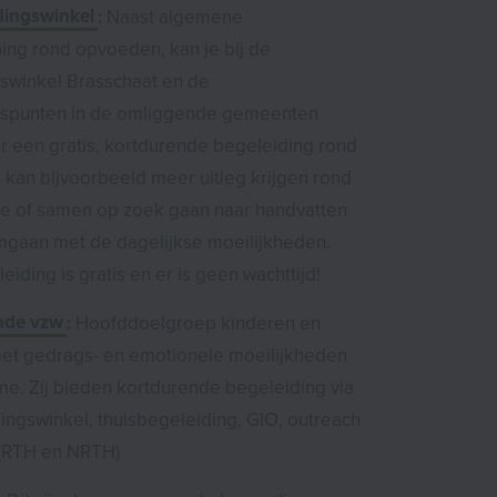
ingswinkel
:
Naast algemene
ing rond opvoeden, kan je bij de
winkel Brasschaat en de
spunten in de omliggende gemeenten
or een gratis, kortdurende begeleiding rond
 kan bijvoorbeeld meer uitleg krijgen rond
e of samen op zoek gaan naar handvatten
mgaan met de dagelijkse moeilijkheden.
iding is gratis en er is geen wachttijd!
nde vzw
:
Hoofddoelgroep kinderen en
et gedrags- en emotionele moeilijkheden
me. Zij bieden kortdurende begeleiding via
ngswinkel, thuisbegeleiding, GIO, outreach
. (RTH en NRTH)