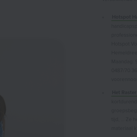
Hotspot H
handicapsp
profession
Hotspot V
Hemeldreef
Maandag: 
0487/70 36
voorennoo
Het Raster
kortdurend
groepsbegel
tijd, … Ze
materiaal 