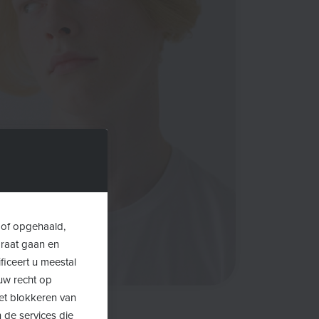
 of opgehaald,
araat gaan en
ficeert u meestal
uw recht op
Het blokkeren van
 de services die