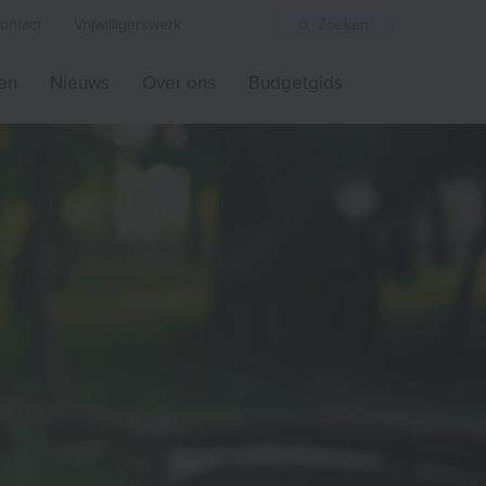
ontact
Vrijwilligerswerk
Zoeken
ten
Nieuws
Over ons
Budgetgids