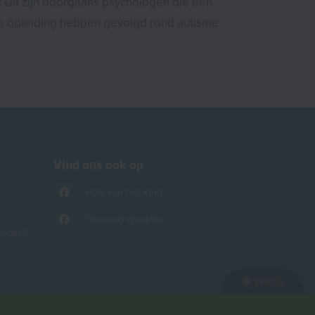
:
Dit zijn doorgaans psychologen die een
 opleiding hebben gevolgd rond autisme.
Vind ons ook op
Huis van het Kind
Opvoedingswinkel
onden?