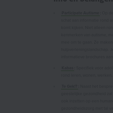
Participate Autisme
:
Op de
schat aan informatie rond au
komt kijken. Niet alleen r
kenmerken van autisme, ma
mee om te gaan. Ze maken j
hulpverleningslandschap. Je
informatieve brochures aan
Kabas
:
Specifiek voor adol
rond leren, wonen, werken, v
Te Gek!?
:
Naast het bespr
geestelijke gezondheid zal
ook inzetten op een human
gezondheidszorg met tal van