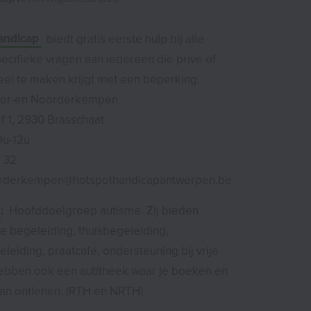
andicap
: biedt gratis eerste hulp bij alle
ecifieke vragen aan iedereen die privé of
eel te maken krijgt met een beperking.
oor-en Noorderkempen
 1, 2930 Brasschaat
9u-12u
 32
rderkempen@hotspothandicapantwerpen.be
:
Hoofddoelgroep autisme. Zij bieden
e begeleiding, thuisbegeleiding,
eiding, praatcafé, ondersteuning bij vrije
 hebben ook een autitheek waar je boeken en
kan ontlenen. (RTH en NRTH)