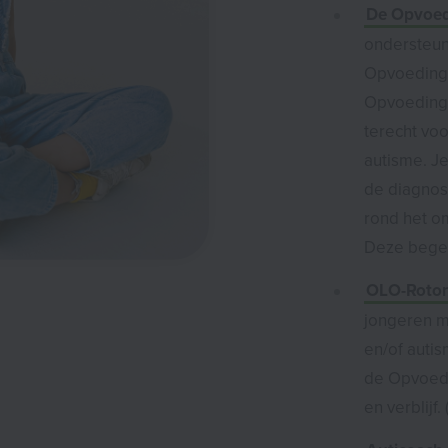
De Opvoed
ondersteun
Opvoedings
Opvoeding
terecht vo
autisme. Je
de diagnos
rond het o
Deze begele
OLO-Roto
jongeren m
en/of autis
de Opvoedi
en verblijf